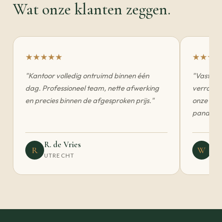
Wat onze klanten zeggen.
★★★★★
★★★★
"Kantoor volledig ontruimd binnen één
"Vaste pr
dag. Professioneel team, nette afwerking
verrassin
en precies binnen de afgesproken prijs."
onze vas
pandople
R. de Vries
W. 
R
W
UTRECHT
AM