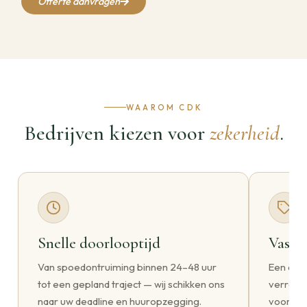
Offerte aanvragen
WAAROM CDK
Bedrijven kiezen voor
zekerheid
.
Snelle doorlooptijd
Vaste 
Van spoedontruiming binnen 24–48 uur
Een duid
tot een gepland traject — wij schikken ons
verrass
naar uw deadline en huuropzegging.
voorrijk