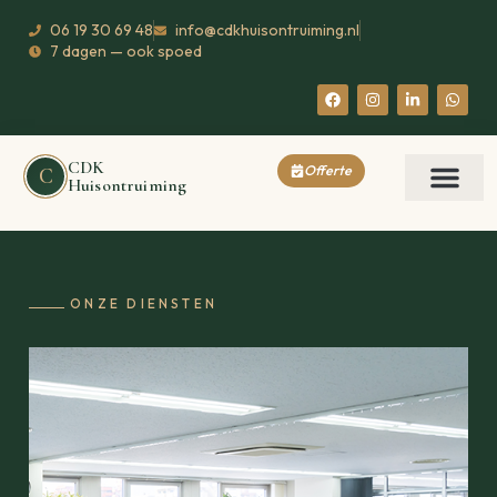
06 19 30 69 48
info@cdkhuisontruiming.nl
7 dagen — ook spoed
CDK
Offerte
C
Huisontruiming
ONZE DIENSTEN